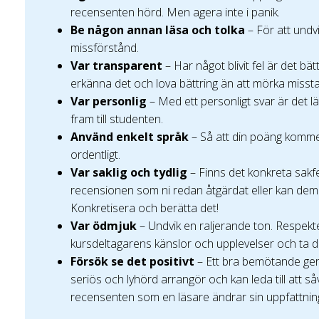
recensenten hörd. Men agera inte i panik.
Be någon annan läsa och tolka
– För att und
missförstånd.
Var transparent
– Har något blivit fel är det bät
erkänna det och lova bättring än att mörka misst
Var personlig
– Med ett personligt svar är det lä
fram till studenten.
Använd enkelt språk
– Så att din poäng komm
ordentligt.
Var saklig och tydlig
– Finns det konkreta sakfe
recensionen som ni redan åtgärdat eller kan de
Konkretisera och berätta det!
Var ödmjuk
– Undvik en raljerande ton. Respekt
kursdeltagarens känslor och upplevelser och ta d
Försök se det positivt
– Ett bra bemötande ger 
seriös och lyhörd arrangör och kan leda till att så
recensenten som en läsare ändrar sin uppfattnin