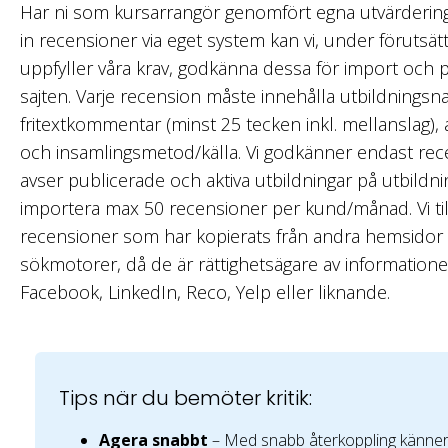
Har ni som kursarrangör genomfört egna utvärderin
in recensioner via eget system kan vi,
under förutsätt
uppfyller våra krav, godkänna dessa för import och p
sajten. Varje recension måste innehålla utbildningsn
fritextkommentar (minst 25 tecken inkl. mellanslag), 
och insamlingsmetod/källa. Vi godkänner endast re
avser publicerade och aktiva utbildningar på utbildnin
importera max 50 recensioner per kund/månad.
Vi t
recensioner som har kopierats från andra hemsidor 
sökmotorer, då de är rättighetsägare av informatione
Facebook, LinkedIn, Reco, Yelp eller liknande.
Tips när du bemöter kritik:
Agera snabbt
– Med snabb återkoppling känner