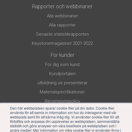
Rapporter och webbinarier
Alla webbinarier
Alla rapporter
Senaste statistikrapporten
Keystonemagasinet 2021-2022
För kunder
För dig som kund
Kundportalen
utbildning.se presenterar
Materialspecifikationer
Recensionspolicy
Den här webbplatsen sparar cookie-filer på din dator. Cookie-filer
används för att samla in information om hur du interagerar med vår
webbplats samt för att känna ihåg dig. Vi använder cookie-filer för att
förbättra och anpassa din upplevelse av webbplatsen, sammanställa
statistik och göra analyser om våra besökare på webbplatsen och i
andra medier. Mer information om vilka cookie-filer vi använder finns i